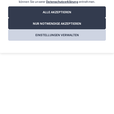
Informationen
können Sie unserer
Datenschutzerklärung
entnehmen.
Impressum
ALLE AKZEPTIEREN
Datenschutz
NUR NOTWENDIGE AKZEPTIEREN
AGB
Cookies
EINSTELLUNGEN VERWALTEN
Barrierefreiheitserklärung
Wir legen großen Wert auf den Schutz Ihrer persönlichen
Daten und garantieren die sichere Übertragung durch eine SSL-
Verschlüsselung.