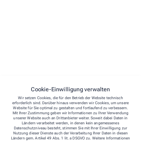
Menü
Startseite
Vorbestellen
Leistungen
Termine
Kontakt
Über uns
Cookie-Einwilligung verwalten
Kontakt
Sprötzer-Apotheke
Wir setzen Cookies, die für den Betrieb der Website technisch
Kontakt
erforderlich sind. Darüber hinaus verwenden wir Cookies, um unsere
Website für Sie optimal zu gestalten und fortlaufend zu verbessern.
Leistungen
Notdienst
Niedersachsenstraße 8
,
21244
Buchholz
Mit Ihrer Zustimmung geben wir Informationen zu Ihrer Verwendung
04186/88 95 55
unserer Website auch an Drittanbieter weiter. Soweit dabei Daten in
Ländern verarbeitet werden, in denen kein angemessenes
04186/88 95 56
Datenschutzniveau besteht, stimmen Sie mit Ihrer Einwilligung zur
gesund@sproetzer-apotheke.de
Nutzung dieser Dienste auch der Verarbeitung Ihrer Daten in diesen
Ländern gem. Artikel 49 Abs. 1 lit. a DSGVO zu. Weitere Informationen