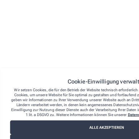
Vertragsabschlusses.
Um Ihr Widerrufsrecht auszuüben, müssen Sie uns (der
Sprötzer-Apotheke, Nadine Maßbaum e.K) mittels einer
eindeutigen Erklärung (z.B. Brief, Telefax oder E-Mail)
über Ihren Entschluss, diesen Vertrag zu widerrufen,
informieren. Sie können das beigefügte Muster-
Widerrufsformular verwenden, das jedoch nicht
vorgeschrieben ist. Sie können Ihr Widerrufsrecht auch
online unter über den Widerrufsbutton im Footer auf der
Website ausüben. Wenn Sie diese Online-Funktion
nutzen, übermitteln wir Ihnen auf einem dauerhaften
Datenträger (z. B. durch eine E-Mail) unverzüglich eine
Eingangsbestätigung mit Informationen zum Inhalt der
Widerrufserklärung sowie dem Datum und der Uhrzeit
Cookie-Einwilligung verwal
ihres Eingangs.
Wir setzen Cookies, die für den Betrieb der Website technisch erforderlic
Zur Wahrung der Widerrufsfrist reicht es aus, dass Sie
Cookies, um unsere Website für Sie optimal zu gestalten und fortlaufend 
die Mitteilung über die Ausübung des Widerrufsrechts
geben wir Informationen zu Ihrer Verwendung unserer Website auch an Dritta
vor Ablauf der Widerrufsfrist absenden.
Ländern verarbeitet werden, in denen kein angemessenes Datenschutznive
Einwilligung zur Nutzung dieser Dienste auch der Verarbeitung Ihrer Daten i
Folgen des Widerrufs
1 lit. a DSGVO zu. Weitere Informationen können Sie unserer
Daten
Wenn Sie diesen Vertrag widerrufen, haben wir Ihnen
ALLE AKZEPTIEREN
alle Zahlungen, die wir von Ihnen erhalten haben,
einschließlich der Lieferkosten (mit Ausnahme der